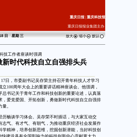
重庆日报
|
重庆科技报
重庆日报报业集团主办
 18 日 星期
三
放大
缩小
默认
科技工作者座谈时强调
勇做新时代科技自立自强排头兵
月17日，市委副书记吴存荣主持召开青年科技人才学习
立100周年大会上的重要讲话精神座谈会。他强调，
平总书记关于青年工作和科技创新的重要论述，认真落
求，爱党爱国、开拓创新，勇做新时代科技自立自强排
力量。
历畅谈学习体会。吴存荣不时插话，与大家互动交
有志气、有才气、有朝气，为推动重庆经济社会发展作
科学精神，培养创新思维，挖掘创新潜能，当好科技创
、加快建设具有全国影响力的科技创新中心贡献更大力