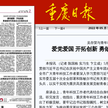
2022
年 05 月
3
上一篇
下一篇
4
吴存荣与青年
爱党爱国 开拓创新 
本报讯 （记者 陈国栋 实习生 卞立成）5
贯彻习近平总书记在庆祝中国共产主义青年团成
全市广大青年科技工作者要深入学习贯彻习近
实市委五届十次全会部署和陈敏尔书记有关要
头兵，以实干实绩为重庆高质量发展贡献青春
座谈会上，青年科技工作者代表结合自身经
流。听完发言，他指出，重庆青年科技工作者
出了积极贡献。要牢记总书记殷殷嘱托，树立
新生力军，为推动重庆更好发挥“三个作用”