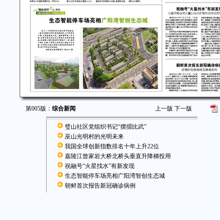
第005版：
综合新闻
上一版
下一版
璧山社区党组织书记“摆擂比武”
巫山光明村的光明未来
我国全球创新指数排名十年上升22位
嘉陵江曾家岩大桥北桥头垂直升降梯投用
祝融号“火星找水”有新发现
生态智能停车场亮相广阳湾智创生态城
朝鲜首次报告新冠确诊病例