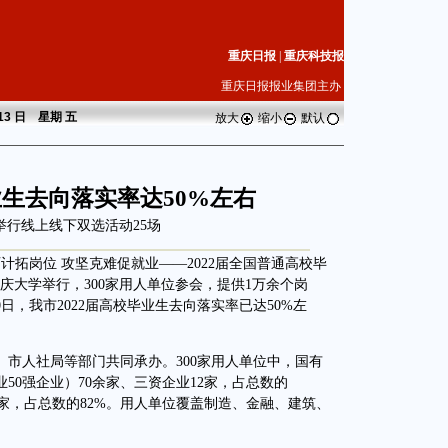
重庆日报
|
重庆科技报
重庆日报报业集团主办
 13 日 星期
五
放大
缩小
默认
业生去向落实率达50%左右
举行线上线下双选活动25场
计拓岗位 攻坚克难促就业——2022届全国普通高校毕
庆大学举行，300家用人单位参会，提供1万余个岗
日，我市2022届高校毕业生去向落实率已达50%左
人社局等部门共同承办。300家用人单位中，国有
50强企业）70余家、三资企业12家，占总数的
246家，占总数的82%。用人单位覆盖制造、金融、建筑、
。