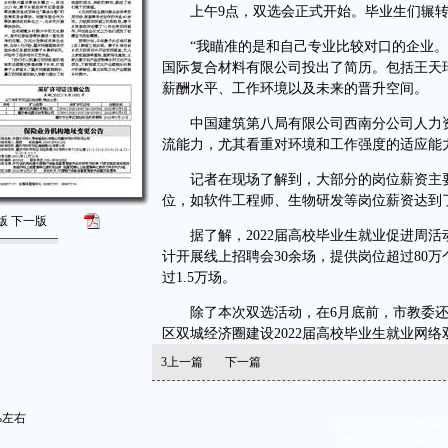
上午9点，双选会正式开始。毕业生们辗转
“我瞄准的是和自己专业比较对口的企业。”
国际复合材料有限公司投出了简历。包括王天
薪酬水平、工作环境以及未来的晋升空间。
中国建筑第八局有限公司西南分公司人力资
流能力，尤其看重对环境和工作强度的适应能
记者在现场了解到，大部分的岗位薪资主要集中
位，如软件工程师、生物研发等岗位薪资达到了
版
下一版
据了解，2022届高校毕业生就业促进周活动将
计开展线上招聘会30余场，提供岗位超过80
过1.5万场。
除了本次双选活动，在6月底前，市教委还
区双城经济圈建设2022届高校毕业生就业网
3
上一篇
下一篇
%左右
重庆日报版权所有 未
地址：重庆市渝北区同茂