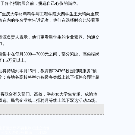
于各个招聘展台前，挑选自己心仪的岗位。
重庆大学材料科学与工程学院大四学生王天琦向重庆
琦在内的多名学生告诉记者，他们在选择时会比较看重
源负责人表示，他们更看重学生的专业素养、沟通交
力。
在每月5000—7000元之间，部分紧缺、高尖端岗
1.5万元以上。
持续到本月15日，教育部“24365校园招聘服务”预
万个；各地各高校将举办各级各类线上线下招聘会预计超
将联合有关部门、高校，举办女大学生专场、成渝地
络双选、民营企业线上招聘月等线上线下双选活动25场。
经书面授权 不得复制或建立镜像
大道416号 邮编：401120