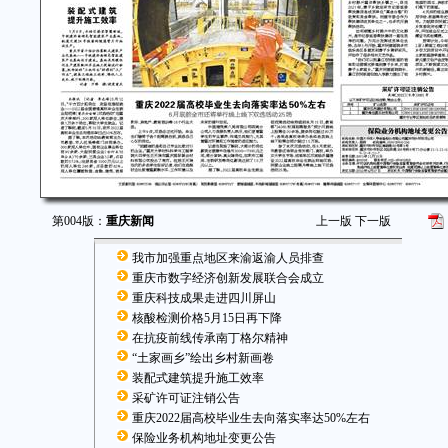
第004版：
重庆新闻
上一版
下一版
我市加强重点地区来渝返渝人员排查
重庆市数字经济创新发展联合会成立
重庆科技成果走进四川屏山
核酸检测价格5月15日再下降
在抗疫前线传承南丁格尔精神
“土家画乡”绘出乡村新画卷
装配式建筑提升施工效率
采矿许可证注销公告
重庆2022届高校毕业生去向落实率达50%左右
保险业务机构地址变更公告