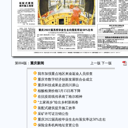
第004版：
重庆新闻
上一版
下一版
我市加强重点地区来渝返渝人员排查
重庆市数字经济创新发展联合会成立
重庆科技成果走进四川屏山
核酸检测价格5月15日再下降
在抗疫前线传承南丁格尔精神
“土家画乡”绘出乡村新画卷
装配式建筑提升施工效率
采矿许可证注销公告
重庆2022届高校毕业生去向落实率达50%左右
保险业务机构地址变更公告