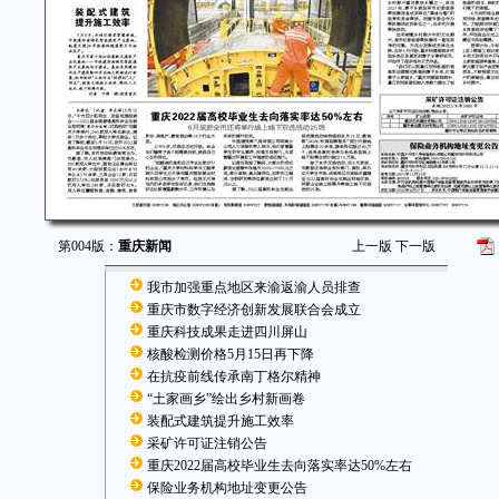
第004版：
重庆新闻
上一版
下一版
我市加强重点地区来渝返渝人员排查
重庆市数字经济创新发展联合会成立
重庆科技成果走进四川屏山
核酸检测价格5月15日再下降
在抗疫前线传承南丁格尔精神
“土家画乡”绘出乡村新画卷
装配式建筑提升施工效率
采矿许可证注销公告
重庆2022届高校毕业生去向落实率达50%左右
保险业务机构地址变更公告