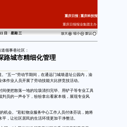
重庆日报
|
重庆科技报
重庆日报报业集团主办
 11 日 星期
三
放大
缩小
默认
街道领事巷社区：
探路城市精细化管理
。“五一”劳动节期间，在通远门城墙遗址公园内，渝
全体作业人员开展了劳动技能大比拼竞技活动。
间便把散落一地的垃圾清扫完毕、用铲子等专业工具
裁判员的一声令下，纷纷拿出看家本领，展现专业风
机会。”彩虹物业服务中心工作人员付体芬说，她将
水平，让社区居民的生活环境更加干净整洁。