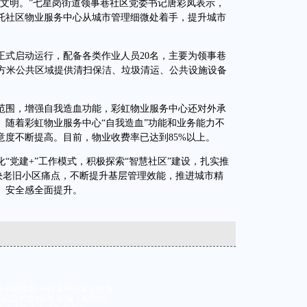
明。”七星岗街道领事巷社区党委书记唐彩凤表示，
托社区物业服务中心从城市管理细微处着手，提升城市
正式启动运行，配备各类作业人员20名，主要为领事巷
2万平方米公共区域提供清扫保洁、垃圾清运、公共设施设备
围，增强自我造血功能，彩虹物业服务中心还对外承
。随着彩虹物业服务中心“自我造血”功能和业务能力不
意度不断提高。目前，物业收费率已达到85%以上。
党建+”工作模式，积极探索“智慧社区”建设，扎实推
解决老旧小区痛点，不断提升基层管理效能，推进城市精
、安全感全面提升。
经书面授权 不得复制或建立镜像
大道416号 邮编：401120