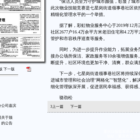
“保洁人员全力守护城市颜值，彰显了城市文
此次物业技能竞赛是七星岗街道领事巷社区依
精细化管理水平的一个举措。
据了解，彩虹物业服务中心于2019年12月
社区2677户16.4万余平方米老旧住宅和4.
管护和市容秩序巡查等服务。
同时，为进一步提升作业能力，拓展业务范
接办公场所保洁、家政服务等10余项增值服务
断提升，社区环境也更加干净、清爽，群众满
版
下一版
下一步，七星岗街道领事巷社区将持续深化“
进城市管理和社会治理“网格化”“智慧化”，
细化管理纵深开展，促进居民幸福感、获得感
骆劲松
分公司嘉滨
3
上一篇
下一篇
局关于颁
》的公告
重庆日报版权所有 未
地址：重庆市渝北区同茂