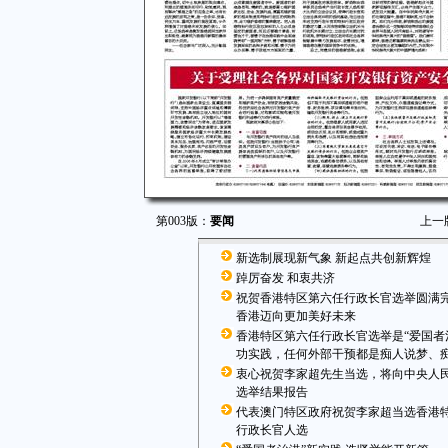
第003版：
要闻
上一
新选制展现新气象 新起点共创新辉煌
踔厉奋发 和衷共济
祝贺香港特区第六任行政长官选举圆满完
香港迈向更加美好未来
香港特区第六任行政长官选举是“爱国者
功实践，任何外部干预都是痴人说梦、
衷心祝贺李家超先生当选，将向中央人
选举结果报告
代表澳门特区政府祝贺李家超当选香港
行政长官人选