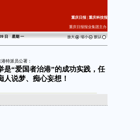
重庆日报
|
重庆科技报
重庆日报报业集团主办
 09 日 星期
一
放大
缩小
默认
驻港特派员公署：
举是“爱国者治港”的成功实践，任
痴人说梦、痴心妄想！