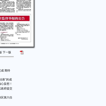
版
下一版
成 期待
治港”的成
痴心妄想！
民政府提交
特区第六任