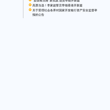
“爱国者治港”新实践 选贤举能开新篇
高票当选！李家超誓言带领香港开新篇
关于受理社会各界对国家开发银行资产安全监督举
报的公告