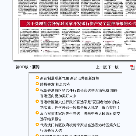
第003版：
要闻
上一版
下一版
新选制展现新气象 新起点共创新辉煌
踔厉奋发 和衷共济
祝贺香港特区第六任行政长官选举圆满完成 期待
香港迈向更加美好未来
香港特区第六任行政长官选举是“爱国者治港”的成
功实践，任何外部干预都是痴人说梦、痴心妄想！
衷心祝贺李家超先生当选，将向中央人民政府提交
选举结果报告
代表澳门特区政府祝贺李家超当选香港特区第六任
行政长官人选