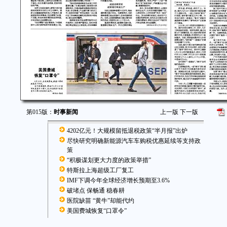
第015版：
时事新闻
上一版
下一版
4202亿元！大规模留抵退税政策“半月报”出炉
尽快研究明确新能源汽车车购税优惠延续等支持政
策
“积极谋划更大力度的政策举措”
特斯拉上海超级工厂复工
IMF下调今年全球经济增长预期至3.6%
破堵点 保畅通 稳春耕
医院缺苗 “黄牛”却能代约
美国费城恢复“口罩令”