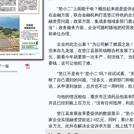
“垫小二”上面能干啥？概括起来就是提供金
在金融方面，联合金融机构打造垫江特色的企业
融资贵问题；政策方面，集成多领域多部门惠企
业”；政务服务方面，企业可随时随地把经营
和单位办理。
企业对此怎么看？“为公司解了燃眉之急！”
浩来自九龙坡，在垫江县新民镇帽合村发展了近3
元，眼看今年就要第一次丰产，却没钱了。当
要钱，这可让他犯了难。
下一版
“垫江不是有个‘垫小二’吗？你试试看。”关
映了自己遇到的问题。“没多久，政府部门和
说，从申请到放款，总共也不过一周时间，前几
与他的情况相似，重庆市正清药品包装有限公
并且已经到账上百万元，“没有任何抵押，利息
垫江县发展改革委提供的数据显示，“垫小二”
家企业实现融资贷款近2.6亿元。同时，累计发布
余万元。此外在解决企业诉求方面，线上线下共