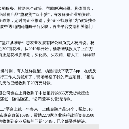
融服务、推送惠企政策、帮助解决问题。具体而言，
融资产品“垫易贷”“双十贷”，有效解决企业融资难、
政策，定时向企业推送，变“企业找政策”为“政策找企
发展中遇到的问题向平台反映，再由平台交给相关部门
垫江县唯语生态农业发展有限公司负责人杨浩说。杨
00亩花椒。从2019年开始，杨浩陆续投入了上百万
前正是花椒膨果期，买化肥、买农药、请人工，样样都
键时刻，有人这样提醒。杨浩很快下载了App，在线反
银行工作人员就来了，现场考察了我的产业项目。”杨浩
天他已经收到了20万元贷款。
司也在上月收到了中信银行的855万元贷款授信，
还低，随借随还。”公司董事长黄清清称。
平台上线一年多来，上线金融产品54个，帮助518
惠企政策169条，帮助2278家企业获得政策资金3500
收集到企业反映的问题464条，已全部妥善解决。