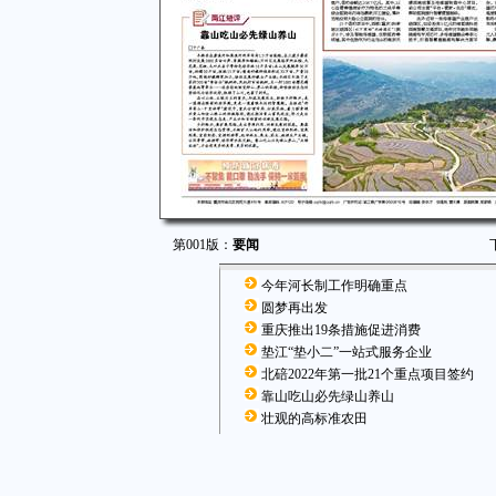
第001版：
要闻
今年河长制工作明确重点
圆梦再出发
重庆推出19条措施促进消费
垫江“垫小二”一站式服务企业
北碚2022年第一批21个重点项目签约
靠山吃山必先绿山养山
壮观的高标准农田