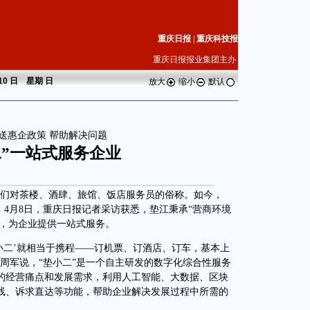
重庆日报
|
重庆科技报
重庆日报报业集团主办
 10 日 星期
日
放大
缩小
默认
送惠企政策 帮助解决问题
二”一站式服务企业
人们对茶楼、酒肆、旅馆、饭店服务员的俗称。如今，
。4月8日，重庆日报记者采访获悉，垫江秉承“营商环境
台，为企业提供一站式服务。
二’就相当于携程——订机票、订酒店、订车，基本上
周军说，“垫小二”是一个自主研发的数字化综合性服务
的经营痛点和发展需求，利用人工智能、大数据、区块
线、诉求直达等功能，帮助企业解决发展过程中所需的