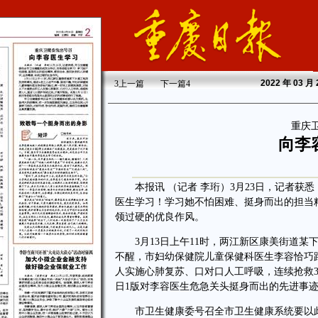
2022
年 03 月
3
上一篇
下一篇
4
重庆
向李
本报讯 （记者 李珩）3月23日，记者获
医生学习！学习她不怕困难、挺身而出的担当
领过硬的优良作风。
3月13日上午11时，两江新区康美街道某
不醒，市妇幼保健院儿童保健科医生李容恰巧
人实施心肺复苏、口对口人工呼吸，连续抢救3人
日1版对李容医生危急关头挺身而出的先进事
市卫生健康委号召全市卫生健康系统要以此