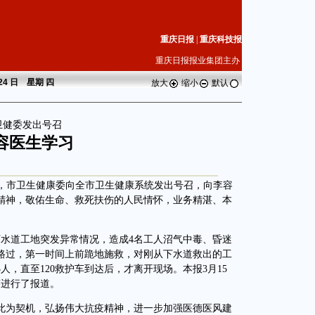
重庆日报
|
重庆科技报
重庆日报报业集团主办
 24 日 星期
四
放大
缩小
默认
卫健委发出号召
容医生学习
悉，市卫生健康委向全市卫生健康系统发出号召，向李容
精神，敬佑生命、救死扶伤的人民情怀，业务精湛、本
下水道工地突发异常情况，造成4名工人沼气中毒、昏迷
路过，第一时间上前跪地施救，对刚从下水道救出的工
，直至120救护车到达后，才离开现场。本报3月15
迹进行了报道。
为契机，弘扬伟大抗疫精神，进一步加强医德医风建