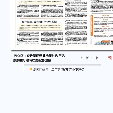
第006版：
奋进新征程 建功新时代 牢记
上一版
下一版
殷殷嘱托 谱写巴渝新篇·涪陵
老园区蝶变：工厂更“聪明”产业更环保