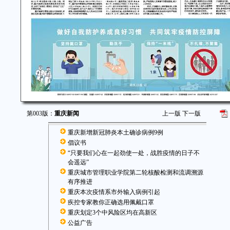
第003版：
重庆新闻
上一版
下一版
重庆新增新冠肺炎本土确诊病例9例
倡议书
“只要我们心在一起劲使一处，战胜疫情的日子不
会遥远”
重庆城市管理职业学院第二轮核酸检测和流调溯源
有序推进
重庆本次疫情系市外输入病例引起
疾控专家教你正确选用佩戴口罩
重庆划定3个中风险区均在高新区
公益广告