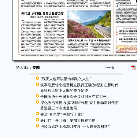
第001版：
要闻
下一版
“残疾人也可以活出精彩的人生”
筑牢理想信念根基树立践行正确政绩观 在新时代
新征程上留下无悔的奋斗足迹
全国政协十三届五次会议3月4日在京召开
深化政治巡视 发挥“利剑”作用 奋力推动新时代市
委巡视工作高质量发展
奋进“春光里” 冲刺“开门红”
开门红、开门稳，要加大投资力度
涪陵白武路上榜2021年度“十大最美农村路”