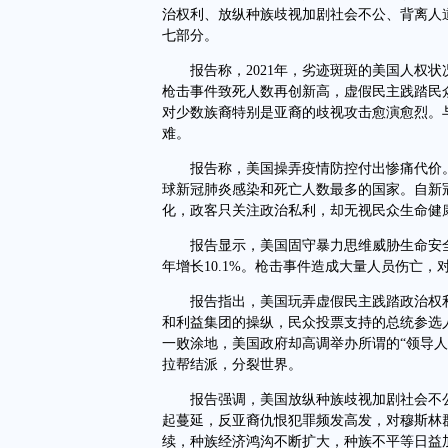
治权利、放纵种族歧视加剧社会不公、背离人
七部分。
报告称，2021年，劣迹斑斑的美国人权状
枪击事件致死人数再创新高，虚假民主践踏民
对少数族裔特别是亚裔的歧视攻击愈演愈烈。
难。
报告称，美国操弄疫情防控付出惨痛代价。
球新冠肺炎感染和死亡人数最多的国家。自新
化，政客只关注政治私利，却无视民众生命健
报告显示，美国固守暴力思维威胁生命安全。美国
年增长10.1%。枪击事件造成大量人员伤亡
报告指出，美国玩弄虚假民主践踏政治权利
和利益集团的操纵，民众投票支持的总统参选
一败涂地，美国政府却高调举办所谓的“领导
拉帮结派，分裂世界。
报告强调，美国放纵种族歧视加剧社会不公。
起蔓延，反亚裔仇恨犯罪频发高发，对穆斯林
续，种族经济鸿沟不断扩大，种族不平等日益