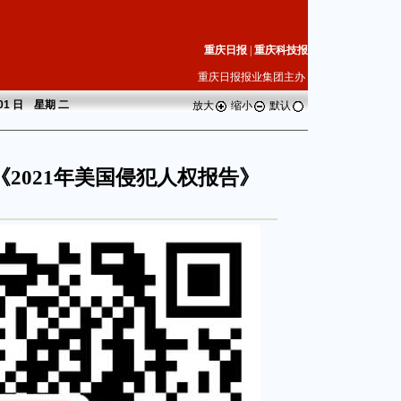
重庆日报
|
重庆科技报
重庆日报报业集团主办
 01 日 星期
二
放大
缩小
默认
2021年美国侵犯人权报告》