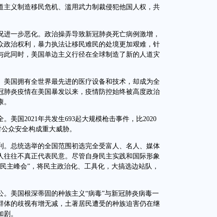
道主义制造移民危机、滥用武力制裁侵犯他国人权，共
况进一步恶化。政治操弄导致新冠肺炎死亡病例激增，
众政治权利，暴力执法让移民难民的处境更加艰难，针
与此同时，美国单边主义行径在全球制造了新的人道灾
美国拥有全世界最先进的医疗设备和技术，却成为全
冠肺炎疫情在美国暴发以来，疫情防控始终被高度政治
康。
2021年共发生693起大规模枪击事件，比2020
，对公众安全构成重大威胁。
。总统选举的全国范围初选完全受富人、名人、媒体
人往往不真正代表民意。尽管自身民主实践和国际形象
人民主峰会”，将民主政治化、工具化，大搞选边站队，
美国根深蒂固的种族主义“病毒”与新冠肺炎病毒一
群体的歧视有增无减，土著居民遭受的种族迫害仍在继
加剧。