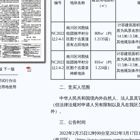
建设用地面积
编号
地块名称
（㎡）
计容建筑面积
南川区河图镇
质为风景名胜
NC2022
组团骑坪村分
809㎡（约
14.1米/-3
让2-4-1
区图个吉栗漫
1.2135亩）
其他规划条件按
居有点田地块
0
计容建筑面积不
南川区河图镇
质为风景名胜
NC2022
组团骑坪村分
816㎡（约
11.5米/-3
让2-4-2
区图个吉栗喜
1.224亩）
版
下一版
其他规划条件按
神桥地块
0
理试行办法
设用地使用
二、竞买人范围
中华人民共和国境内外自然人、法人及其它
（但法律法规对申请人另有限制以及凡在我区
外）。
三、公告时间
2022年2月25日12时00分至2022年3月
（南川区）（https://www.cqggzy.com/nanc