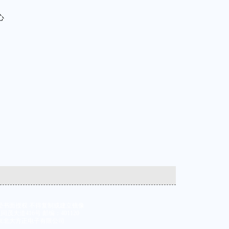
心
经书面授权 不得复制或建立镜像
大道416号 邮编：401120
京北大方正电子有限公司