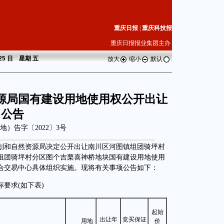
重庆日报
|
重庆科技报
重庆日报报业集团主办
 25 日 星期
五
放大
缩小
默认
源局国有建设用地使用权公开出让
公告
地）告字〔2022〕3号
和自然资源局决定公开出让南川区河图镇组团骑坪村
组团骑坪村分区图个吉栗喜神桥地块国有建设用地使用
合交易中心具体组织实施。现将有关事项公告如下：
要求(如下表)
起始
出让年
竞买保证
用地
价