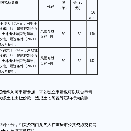
规划指标要求
限
金（万
性质
（年）
元）
（万
元）
不得大于707㎡，用地性
设施用地，建筑控制高度
风景名胜
.5米。土地出让年限为50年。
50
150
150
设施用地
南川规资条件〔2021〕
052号执行。
得大于1214㎡，用地性
设施用地，建筑控制高度
风景名胜
.5米。土地出让年限为50年。
50
152
152
设施用地
南川规资条件〔2021〕
052号执行。
组织均可申请参加，可以独立申请也可以联合申请
欠缴土地出让价款、造成土地闲置等违约行为的除
17日12时00分，相关资料由竞买人在重庆市公共资源交易网
huanweb/）自行下载获取。