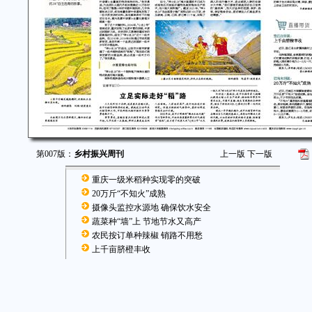
第007版：
乡村振兴周刊
上一版
下一版
重庆一级米稻种实现零的突破
20万斤“不知火”成熟
摄像头监控水源地 确保饮水安全
蔬菜种“墙”上 节地节水又高产
农民按订单种辣椒 销路不用愁
上千亩脐橙丰收