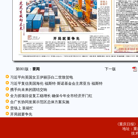
第001版：
要闻
下一版
习近平向英国女王伊丽莎白二世致贺电
习近平复信美国海伦·福斯特·斯诺基金会主席亚当·福斯特
携手向未来的团结交响
全力抓项目促复工稳增长 确保今年全市经济开门红
合广长协同发展示范区总体方案实施
货场上 装箱忙
开局就要争先
《重庆日报》
地址：重庆
技