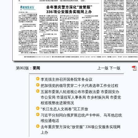
第002版：
要闻
上一版
下一版
李克强主持召开国务院常务会议
把加强党的领导贯穿二十大代表选举工作全过程
五届市委第八轮巡视公布市委政法委 市委国安办
市公安局 市退役军人事务局 市乡村振兴局 市委党
校巡视整改进展情况
“长江生态人文画卷”完工开放
习近平分别同白俄罗斯总统卢卡申科、马耳他总统
维拉通电话
去年重庆警方深化“放管服” 336项公安服务实现网
上办