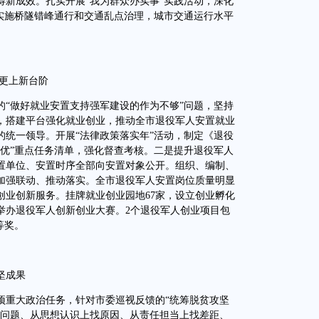
得新成效。扎实开展“我为群众办实事”实践活动，深化
学实施桥隧错峰通行和交通乱点治理，城市交通运行水平
更上新台阶
做好就业安置支持强军建设的作为不够”问题，坚持
，搭建平台强化就业创业，推动全市退役军人安置就业
的统一领导。开展“法律政策落实年”活动，制定《退役
创优”重点任务清单，强化督查考核。二是提升退役军人
置单位、安置时序全部向安置对象公开。组织、编制、
加强联动、推动落实。全市退役军人安置岗位质量明显
创业创新服务。挂牌就业创业园地67家，设立创业孵化
。举办退役军人创新创业大赛。2个退役军人创业项目包
等奖。
坚成果
重大政治任务，针对市委巡视反馈的“统筹脱贫攻坚
找问题、从思想认识上找原因、从责任担当上找差距、