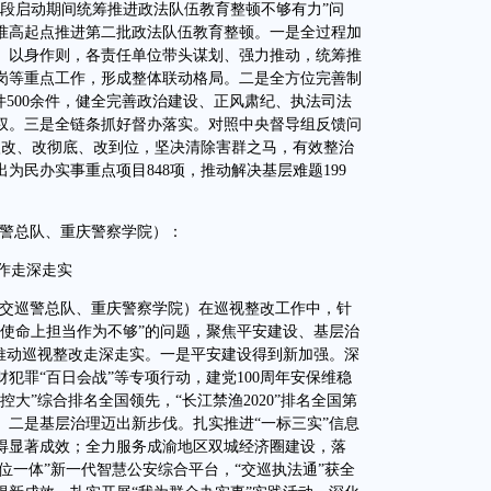
阶段启动期间统筹推进政法队伍教育整顿不够有力”问
准高起点推进第二批政法队伍教育整顿。一是全过程加
、以身作则，各责任单位带头谋划、强力推动，统筹推
岗等重点工作，形成整体联动格局。二是全方位完善制
件500余件，健全完善政治建设、正风肃纪、执法司法
权。三是全链条抓好督办落实。对照中央督导组反馈问
深入改、改彻底、改到位，坚决清除害群之马，有效整治
为民办实事重点项目848项，推动解决基层难题199
巡警总队、重庆警察学院）：
作走深走实
交巡警总队、重庆警察学院）在巡视整改工作中，针
责使命上担当作为不够”的问题，聚焦平安建设、基层治
力推动巡视整改走深走实。一是平安建设得到新加强。深
犯罪“百日会战”等专项行动，建党100周年安保维稳
大”综合排名全国领先，“长江禁渔2020”排名全国第
。二是基层治理迈出新步伐。扎实推进“一标三实”信息
得显著成效；全力服务成渝地区双城经济圈建设，落
三位一体”新一代智慧公安综合平台，“交巡执法通”获全