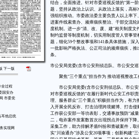
结合，全面推进。针对市委巡视反馈的“第一
题，坚持从政治上认识、从政治上落实，高标
强组织推动。市委政法委主要负责人以上率下
进案件线索查办、顽瘴痼疾整治、干部交流轮
度机制。进一步“清、改、废、建”相关制度文
制约监督等制度机制，切实用制度管人管事管
题，细化59个整改事项和141条具体措施，
一批影响严格执法、公正司法的顽瘴痼疾，推出
条。
市公安局党委(含市公安刑侦总队、市公安交
版
下一版
聚焦“三个重点”担当作为 推动巡视整改工
作全过程
市公安局党委(含市公安刑侦总队、市公安
委国安办
对市委巡视反馈的“在履行新时代公安工作职
局 市委党
理、服务群众“三个重点”积极担当作为，有
入开展全民反诈、打击治理跨境赌博、打击侵财
工作获公安部一等功表彰，交通事故预防“减量控
马耳他总统
二，电诈案件发案数首次出现拐点并保持下降
采集工作，助力排解矛盾纠纷和查破案件，取
服务实现网
实“川渝通办”涉及公安20项事项；创新构建“