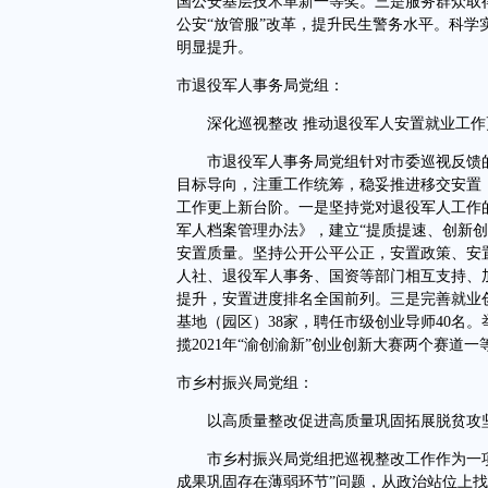
国公安基层技术革新一等奖。三是服务群众取
公安“放管服”改革，提升民生警务水平。科
明显提升。
市退役军人事务局党组：
深化巡视整改 推动退役军人安置就业工作
市退役军人事务局党组针对市委巡视反馈的“
目标导向，注重工作统筹，稳妥推进移交安置
工作更上新台阶。一是坚持党对退役军人工作
军人档案管理办法》，建立“提质提速、创新
安置质量。坚持公开公平公正，安置政策、安
人社、退役军人事务、国资等部门相互支持、
提升，安置进度排名全国前列。三是完善就业
基地（园区）38家，聘任市级创业导师40名
揽2021年“渝创渝新”创业创新大赛两个赛道一
市乡村振兴局党组：
以高质量整改促进高质量巩固拓展脱贫攻
市乡村振兴局党组把巡视整改工作作为一项
成果巩固存在薄弱环节”问题，从政治站位上