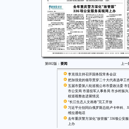
第002版：
要闻
上一
李克强主持召开国务院常务会议
把加强党的领导贯穿二十大代表选举工
五届市委第八轮巡视公布市委政法委 市
市公安局 市退役军人事务局 市乡村振兴
校巡视整改进展情况
“长江生态人文画卷”完工开放
习近平分别同白俄罗斯总统卢卡申科、
维拉通电话
去年重庆警方深化“放管服” 336项公安
上办