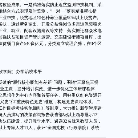
贫攻坚成果。一是精准落实防止返贫监测帮扶机制。采
相结合方式实现及时监测，“一对一”落实精准帮扶措
产业帮扶，脱贫地区特色种养业覆盖90%以上脱贫户。
帮扶，通过劳务输出、开发公益性岗位多渠道保障稳岗
产业、就业、配套设施建设等支持，落实搬迁群众水电
加强扶贫项目资产管护运营。充实建设衔接项目库，出
贫项目资产540多亿元，分类建立管理台账，在3个区
政学院）办学治校水平
的“履行核心职能有差距”问题，围绕“三聚焦三提
主业主课，提升培训实效。进一步优化主体班课程体
义思想作为中心内容和首要任务。用好重庆红色资源开
兴史”和“重庆特色党史”维度，构建党史课程体系。二
工作目标考核实施细则》等制度，大力推进新型智库建
研人员撰写的决策咨询报告获省部级以上领导批示12
焦队伍建设，提升教学水平。遴选32名优秀教研人员，
上专家人才11人，获评“全国党校（行政学院）系统