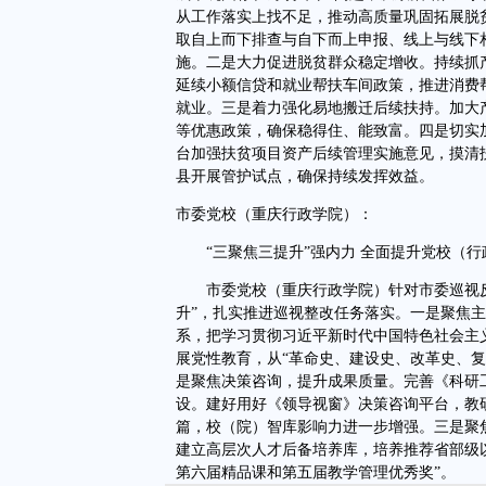
从工作落实上找不足，推动高质量巩固拓展脱
取自上而下排查与自下而上申报、线上与线下
施。二是大力促进脱贫群众稳定增收。持续抓
延续小额信贷和就业帮扶车间政策，推进消费
就业。三是着力强化易地搬迁后续扶持。加大
等优惠政策，确保稳得住、能致富。四是切实
台加强扶贫项目资产后续管理实施意见，摸清扶
县开展管护试点，确保持续发挥效益。
市委党校（重庆行政学院）：
“三聚焦三提升”强内力 全面提升党校（行
市委党校（重庆行政学院）针对市委巡视反馈
升”，扎实推进巡视整改任务落实。一是聚焦
系，把学习贯彻习近平新时代中国特色社会主
展党性教育，从“革命史、建设史、改革史、复
是聚焦决策咨询，提升成果质量。完善《科研
设。建好用好《领导视窗》决策咨询平台，教
篇，校（院）智库影响力进一步增强。三是聚
建立高层次人才后备培养库，培养推荐省部级以
第六届精品课和第五届教学管理优秀奖”。