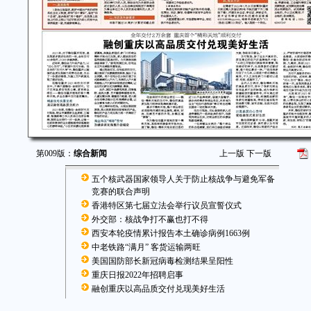
第009版：
综合新闻
上一版
下一版
五个核武器国家领导人关于防止核战争与避免军备
竞赛的联合声明
香港特区第七届立法会举行议员宣誓仪式
外交部：核战争打不赢也打不得
西安本轮疫情累计报告本土确诊病例1663例
中老铁路“满月” 客货运输两旺
美国国防部长新冠病毒检测结果呈阳性
重庆日报2022年招聘启事
融创重庆以高品质交付兑现美好生活