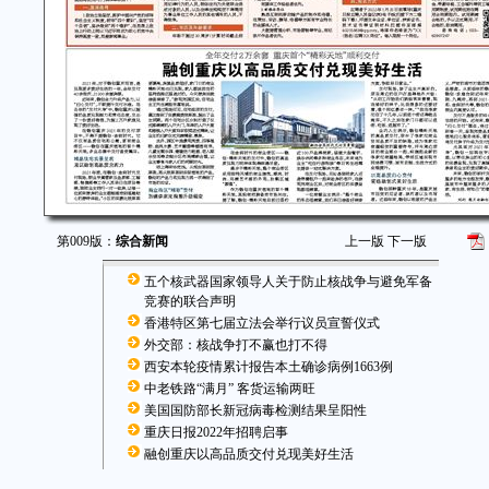
第009版：
综合新闻
上一版
下一版
五个核武器国家领导人关于防止核战争与避免军备
竞赛的联合声明
香港特区第七届立法会举行议员宣誓仪式
外交部：核战争打不赢也打不得
西安本轮疫情累计报告本土确诊病例1663例
中老铁路“满月” 客货运输两旺
美国国防部长新冠病毒检测结果呈阳性
重庆日报2022年招聘启事
融创重庆以高品质交付兑现美好生活