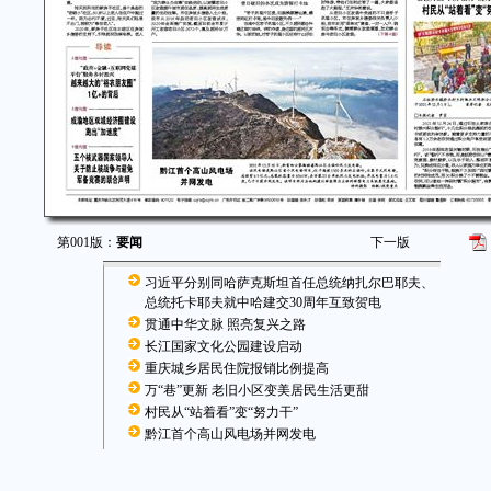
第001版：
要闻
下一版
习近平分别同哈萨克斯坦首任总统纳扎尔巴耶夫、
总统托卡耶夫就中哈建交30周年互致贺电
贯通中华文脉 照亮复兴之路
长江国家文化公园建设启动
重庆城乡居民住院报销比例提高
万“巷”更新 老旧小区变美居民生活更甜
村民从“站着看”变“努力干”
黔江首个高山风电场并网发电