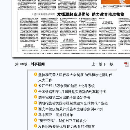
第008版：
时事新闻
上一版
下一版
坚持和完善人民代表大会制度 加强和改进新时代
人大工作
长江干线1.5万余艘船舶用上北斗系统
全国铁路明年1月10日起实施新的列车运行图
圆满完成第二次出舱全部既定任务
调研报告称美国涉疆制裁破坏全球棉花产业链
西安本轮疫情累计报告本土确诊病例485例
马来西亚：画虎迎虎年
“奥密克戎”，我们对它了解多少
发挥职教资源优势 助力教育精准扶贫