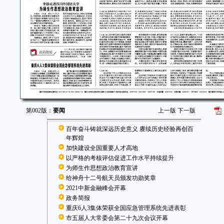
第002版：
要闻
上一版
下一版
百年奋斗铸就深远历史意义 赓续历史经验再创百
年辉煌
加快建设全国重要人才高地
以严格的考核评估促进工作水平持续提升
为师生作思想政治教育宣讲
给神舟十二号航天员颁发功勋奖章
2021中新金融峰会开幕
政务简报
重庆6人3集体荣获全国应急管理系统先进表彰
市五届人大常委会第二十九次会议开幕