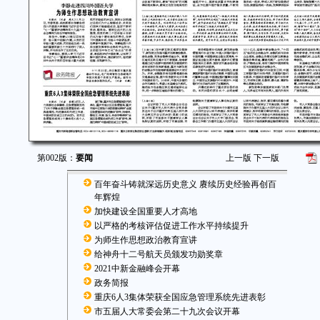
第002版：
要闻
上一版
下一版
百年奋斗铸就深远历史意义 赓续历史经验再创百
年辉煌
加快建设全国重要人才高地
以严格的考核评估促进工作水平持续提升
为师生作思想政治教育宣讲
给神舟十二号航天员颁发功勋奖章
2021中新金融峰会开幕
政务简报
重庆6人3集体荣获全国应急管理系统先进表彰
市五届人大常委会第二十九次会议开幕