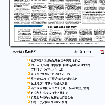
第004版：
综合新闻
上一版
下一版
重庆3项典型经验做法受国务院通报表扬
1927年11月20日 中共四川临时省委成立临时省军
委制订了《军事工作计划》
重庆本次疫情首位治愈患者出院
重庆等6城市将开展营商环境创新试点
见证跨越20年的乡村建设实验
冯中成被追授“全国公安系统一级英雄模范”称号
促消费 江北发放超千万元礼券
保险业务机构名称及地址变更公告
邵勇：侠义担当尽显医者情怀