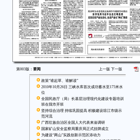
第003版：
要闻
上一版
下一版
政策“谁起草、谁解读”
2010年10月26日 三峡水库首次成功蓄水至175米水
位
全国民政厅（局）长基层治理现代化建设专题培训
班在我市开班
坚持综合治理 持续巩固提高 积极建设琼江市级示
范河流
广西壮族自治区全国人大代表来渝调研
国家矿山安全监察局重庆局正式挂牌成立
为建设“两山”实践创新示范区添动力